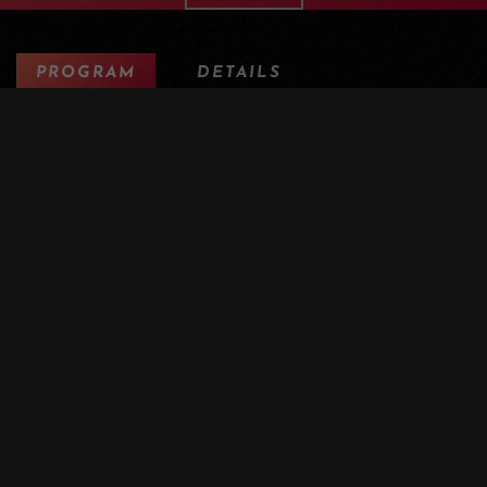
PROGRAM
DETAILS
AUSRÜSTUNG
INFO
F.A.Q.
ANDERE TERMINE
PRESS
VON DEN GIPFELN BIS ZUR RHONE,
EIN DURCHGEHENDER FLOW
Dieser Shuttle-Tag auf Niveau 3/4 führt dich zu den
schönsten Trails des Oberwallis, durch mehrere Regionen
mit jeweils ganz eigenem Charakter, mit über 5'000
Tiefenmetern auf dem Tacho.
Rund um Moosalp und Jeizinen schlängeln sich die Trails
durch Alpweiden und Lärchenwälder, auf einem Terrain, das