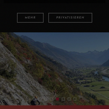
MEHR
PRIVATISIEREN
2401-shuttles-vtt-enduro-haut-valais-01
2512-shuttle-experience-mtb-valais
2512-mountain-bike-shuttles-oberwal
2512-enduro-mtb-shuttle-day-wal
2512-enduro-bike-trail-taxi-va
2512-mountain-bike-shuttl
2401-shuttles-vtt-endu
2512-navettes-bus-