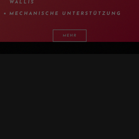
WALLIS
MECHANISCHE UNTERSTÜTZUNG
MEHR
PROGRAM
DETAILS
AUSRÜSTUNG
INFO
F.A.Q.
ANDERE TERMINE
PRESS
DER UNVERZICHTBARE TAG AM FUSSE D
ES LÄNGSTEN GLETSCHERS E
UROPAS