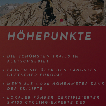
2401-tour-vtt-guide-aletsch-02
2401-tour-vtt-guide-aletsch-05
2401-tour-vtt-guide-aletsch-01
2401-tour-vtt-guide-aletsch-0
2401-tour-vtt-guide-alets
2401-tour-vtt-guide-al
HÖHEPUNKTE
DIE SCHÖNSTEN TRAILS IM
ALETSCHGEBIET
FAHREN SIE ÜBER DEN LÄNGSTEN
GLETSCHER EUROPAS
MEHR ALS 4.000 HÖHENMETER DANK
DER SKILIFTE
LOKALER FÜHRER, ZERTIFIZIERTER
SWISS CYCLING-EXPERTE DES