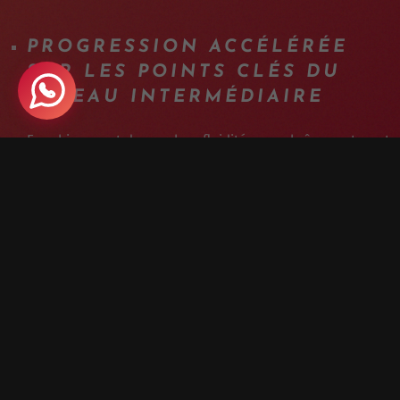
PROGRESSION ACCÉLÉRÉE
SUR LES POINTS CLÉS DU
NIVEAU INTERMÉDIAIRE
Franchissement de marches, fluidité en enchaînement, sauts
contrôlés : exactement les compétences qui débloquent le
passage au niveau supérieur.
COACHING INDIVIDUEL
L'APRÈS-MIDI
Chaque participant est suivi séparément pour travailler
précisément sur ce qui compte le plus pour lui.