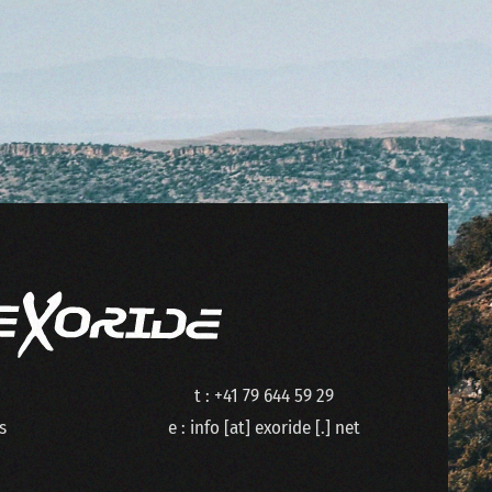
t : +41 79 644 59 29
s
e : info [at] exoride [.] net