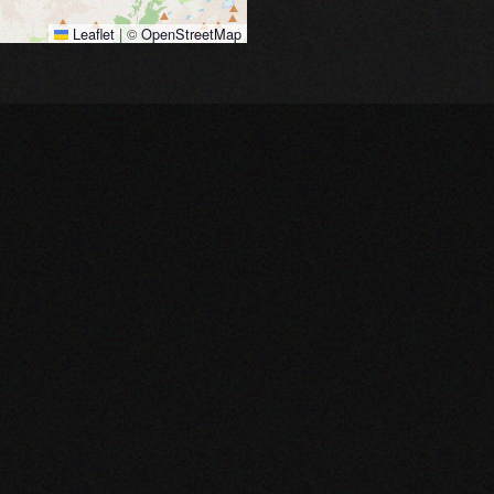
Leaflet
|
©
OpenStreetMap