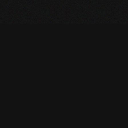
ements
Chez-les-Addy 5
CH-1937 Orsières
info@exoride.net
ter
+41 79 644 59 29