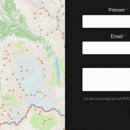
Prénom
*
Email
*
Ce site est protégé par reCAPTCHA
reCAPTCHA
*