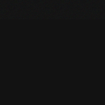
S
MON COMPTE
pilotage
Mes inscriptions aux évén
mécanique
Gérer mes bons voucher
Mes abonnements newslet
LES
À PROPOS
TT en Valais
Qui sommes-nous ?
B2B