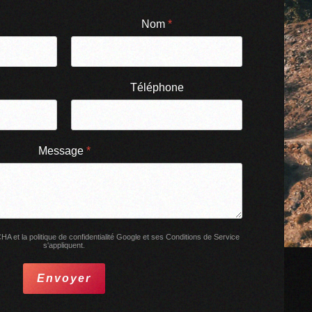
Nom
*
Téléphone
Message
*
 et la politique de confidentialité
Google
et
ses Conditions de Service
s'appliquent.
Envoyer