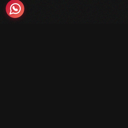
DESTINATIONS
COUR
Suisse
Stages de 
Géorgie
Cours de 
Iran
Italie
SHUTT
Maroc
Navettes V
LOGEMENT
Exo'Pass
Maison d'hôtes en Valais