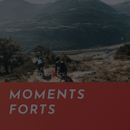
2512-shuttles-vtt-enduro-haut-valais-06
2512-bike-shuttles-switzerland
2401-shuttles-vtt-enduro-haut-valai
2401-shuttles-vtt-enduro-haut-va
2512-mtb-shuttles-on-the-best
2512-mountain-bike-shuttl
2512-shuttle-experienc
2512-bike-shuttles-
MOMENTS
FORTS