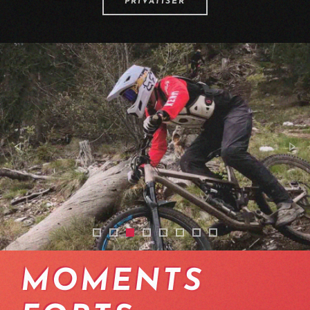
PRIVATISER
2512-navettes-vtt-enduro-aessertes-mont-
2401-shuttles-vtt-enduro-valais-central
2401-shuttles-vtt-enduro-valais-cen
2401-shuttles-vtt-enduro-valais-
2512-mtb-taxi-valais-with-a-g
2512-navettes-vtt-enduro-
2401-shuttles-vtt-endu
2512-mtb-taxi-valai
MOMENTS