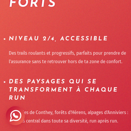
FORTS
NIVEAU 2/4, ACCESSIBLE
Des trails roulants et progressifs, parfaits pour prendre de
l'assurance sans te retrouver hors de ta zone de confort.
DES PAYSAGES QUI SE
TRANSFORMENT À CHAQUE
RUN
Vignobles de Conthey, forêts d'Hérens, alpages d'Anniviers :
le Valais central dans toute sa diversité, run après run.