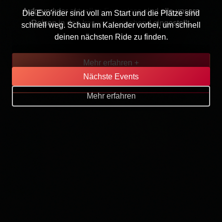
Aufgrund der aktuellen Ereignisse sind alle unsere
Die Exo'rider sind voll am Start und die Plätze sind
Reisen in den Iran vorübergehend eingestellt.
schnell weg. Schau im Kalender vorbei, um schnell
deinen nächsten Ride zu finden.
Mehr erfahren +
Nächste Events
Seite aufrufen
Mehr erfahren