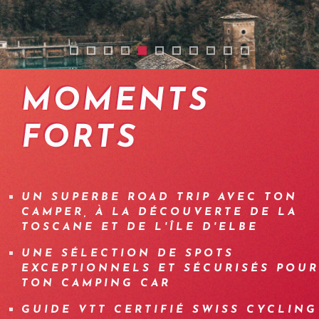
2401-ebike-toscane-ile-elbe-02
2401-ebike-toscane-ile-elbe-01
2401-ebike-toscane-ile-elbe-04
2401-ebike-toscane-ile-elbe-10
2401-ebike-toscane-ile-elbe-11
2401-ebike-toscane-ile-elbe-06
2401-ebike-toscane-ile-elbe
2401-ebike-toscane-ile-e
2401-ebike-toscane-i
2401-ebike-toscan
2401-ebike-tos
MOMENTS
FORTS
UN SUPERBE ROAD TRIP AVEC TON
CAMPER, À LA DÉCOUVERTE DE LA
TOSCANE ET DE L'ÎLE D'ELBE
UNE SÉLECTION DE SPOTS
EXCEPTIONNELS ET SÉCURISÉS POUR
TON CAMPING CAR
GUIDE VTT CERTIFIÉ SWISS CYCLING