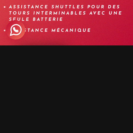
ASSISTANCE SHUTTLES POUR DES
TOURS INTERMINABLES AVEC UNE
SEULE BATTERIE
ASSISTANCE MÉCANIQUE
INSCRIPTION
+ D'INFOS
PROGRAMME
DÉTAILS
ÉQUIPEMENT
INFOS
F.A.Q.
AUTRES DATES
MEDIA
JOUR 1 | BIENVENUE À MASSA