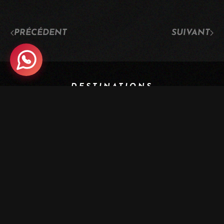
PRÉCÉDENT
SUIVANT
DESTINATIONS
Suisse
Géorgie
Iran
Italie
Maroc
LOGEMENT
Maison d'hôtes en Valais